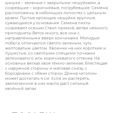
шишки – зеленые с закрытыми чешуйками, а
созревшие – коричневые, погрубевшие. Семена
расположены в небольших лопостях с цельным
краем. Пустые кроющие чешуйки крупные,
сужающиеся у основания. Семена пихты
созревают осенью.Ствол прямой, ветви немного
приподняты.Веток много, все они с
направленными вверх кончиками. Молодые
побеги отличаются светло-зеленым, чуть
желтоватым цветом. Хвоинки на них короткие и
пушистые, со светлыми спящими почками
зеленоватого или коричневатого оттенка. На
основных ветках хвоя темно-зеленая, блестящая
с наружной стороны и матовая снизу, с
бороздками с обеих сторон. Длина «иголок»
может достигать 4 см. Если их растереть,
заключенное в них масло даст сильный
хвойный запах.