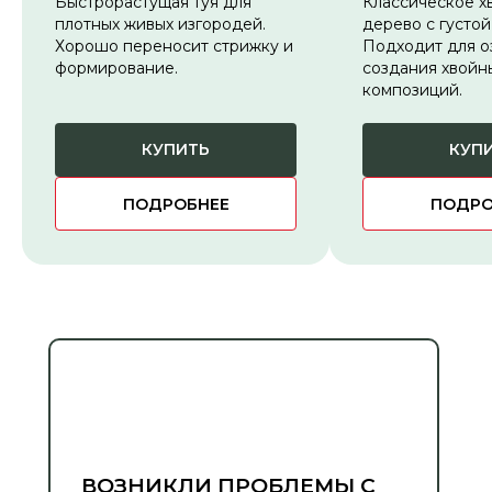
Быстрорастущая туя для
Классическое х
плотных живых изгородей.
дерево с густой
Хорошо переносит стрижку и
Подходит для о
формирование.
создания хвойн
композиций.
КУПИТЬ
КУП
ПОДРОБНЕЕ
ПОДРО
ВОЗНИКЛИ ПРОБЛЕМЫ С