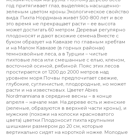
год притягивает глаз, выделяясь насыщенно-
зеленым цветом кроны.Экологическое свойство
вида: Пихта Нордмана живёт 500-800 лет и все
это время не прекращает расти – ее высота
может достигать 60 метром. Деревья регулярно
плодоносят и дают всхожие семена.Вместе с
буком образует на Кавказе по главным хребтам
и на Малом Кавказе (в горных районах)
темнохвойные леса, а в Турции – чистые
пихтовые леса или смешанные с елью, кленом,
восточной осиной, рябиной. Пояс этих лесов
простирается от 1200 до 2000 метров над
уровнем моря.Почвы предпочитает свежие,
глубокие, суглинистые, плодородные, но может
расти и на известковых. Цветет Abies
Nordmanniana в середине весны – в конце
апреля – начале мая. На дереве есть и женские
(зеленые, образуются в верхней части кроны), и
мужские (похожи на колоски красноватого
цвета) цветки.Плодоносит пихта крупными
шишками размером до 20 см, которые
вертикально сидят на короткой ножке. Молодые