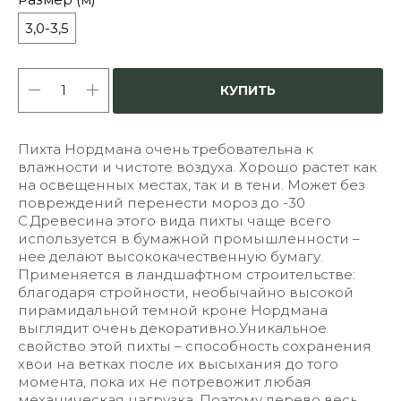
3,0-3,5
КУПИТЬ
Пихта Нордмана очень требовательна к
влажности и чистоте воздуха. Хорошо растет как
на освещенных местах, так и в тени. Может без
повреждений перенести мороз до -30
С.Древесина этого вида пихты чаще всего
используется в бумажной промышленности –
нее делают высококачественную бумагу.
Применяется в ландшафтном строительстве:
благодаря стройности, необычайно высокой
пирамидальной темной кроне Нордмана
выглядит очень декоративно.Уникальное
свойство этой пихты – способность сохранения
хвои на ветках после их высыхания до того
момента, пока их не потревожит любая
механическая нагрузка. Поэтому дерево весь