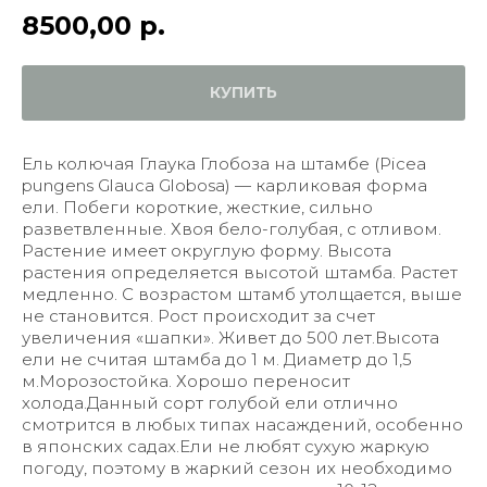
8500,00
р.
КУПИТЬ
Ель колючая Глаука Глобоза на штамбе (Picea
pungens Glauca Globosa) — карликовая форма
ели. Побеги короткие, жесткие, сильно
разветвленные. Хвоя бело-голубая, с отливом.
Растение имеет округлую форму. Высота
растения определяется высотой штамба. Растет
медленно. С возрастом штамб утолщается, выше
не становится. Рост происходит за счет
увеличения «шапки». Живет до 500 лет.Высота
ели не считая штамба до 1 м. Диаметр до 1,5
м.Морозостойка. Хорошо переносит
холода.Данный сорт голубой ели отлично
смотрится в любых типах насаждений, особенно
в японских садах.Ели не любят сухую жаркую
погоду, поэтому в жаркий сезон их необходимо