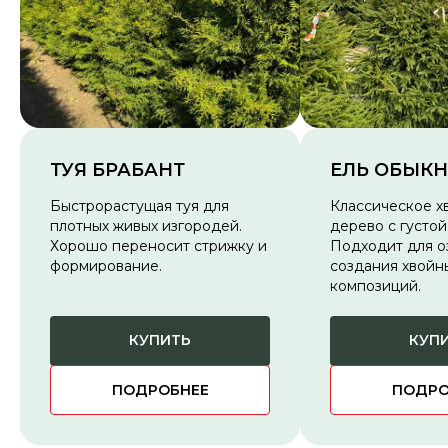
ТУЯ БРАБАНТ
ЕЛЬ ОБЫК
Быстрорастущая туя для
Классическое х
плотных живых изгородей.
дерево с густой
Хорошо переносит стрижку и
Подходит для о
формирование.
создания хвойн
композиций.
КУПИТЬ
КУП
ПОДРОБНЕЕ
ПОДРО