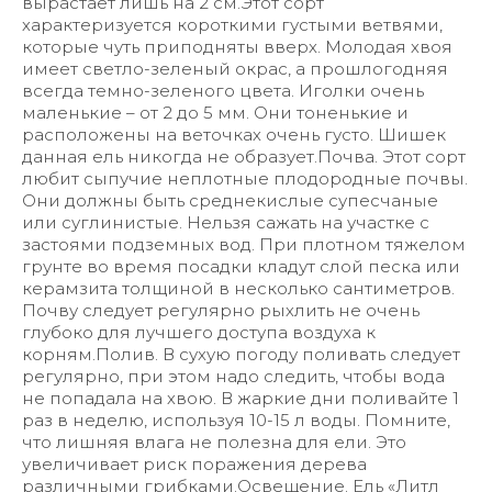
вырастает лишь на 2 см.Этот сорт
характеризуется короткими густыми ветвями,
которые чуть приподняты вверх. Молодая хвоя
имеет светло-зеленый окрас, а прошлогодняя
всегда темно-зеленого цвета. Иголки очень
маленькие – от 2 до 5 мм. Они тоненькие и
расположены на веточках очень густо. Шишек
данная ель никогда не образует.Почва. Этот сорт
любит сыпучие неплотные плодородные почвы.
Они должны быть среднекислые супесчаные
или суглинистые. Нельзя сажать на участке с
застоями подземных вод. При плотном тяжелом
грунте во время посадки кладут слой песка или
керамзита толщиной в несколько сантиметров.
Почву следует регулярно рыхлить не очень
глубоко для лучшего доступа воздуха к
корням.Полив. В сухую погоду поливать следует
регулярно, при этом надо следить, чтобы вода
не попадала на хвою. В жаркие дни поливайте 1
раз в неделю, используя 10-15 л воды. Помните,
что лишняя влага не полезна для ели. Это
увеличивает риск поражения дерева
различными грибками.Освещение. Ель «Литл