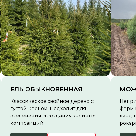
ЕЛЬ ОБЫКНОВЕННАЯ
МОЖ
Классическое хвойное дерево с
Непри
густой кроной. Подходит для
форм 
озеленения и создания хвойных
ландш
композиций.
рокар