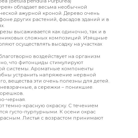
а (Betula pendula Purpurea)
урея» обладает весьма необычной
ческой ажурной кроной. Дерево очень
фоне других растений, фасадов зданий и в
х.
резы высаживается как одиночно, так и в
арниковых сложных композиций. Изящные
ляют осуществлять высадку на участках
 благотворно воздействует на организм
ано, что фитонциды стимулируют
ной системы. Ароматные компоненты
обны устранить напряжение нервной
о, вещества эти очень полезны для детей.
 невзрачные, а сережки – поникшие.
 орешков.
ро-черная.
т темно-красную окраску. С течением
тся густо-пурпурными. К осени окрас
красным. Листья с возрастом принимают