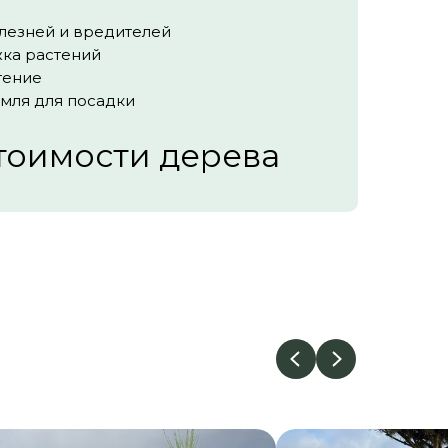
лезней и вредителей
жка растений
тение
мля для посадки
тоимости дерева