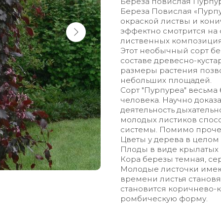
Береза повислая Пурпуре
Береза Повислая «Пурп
окраской листвы и кони
эффектно смотрится на 
лиственных композиция
Этот необычный сорт бе
составе древесно-куст
размеры растения позво
небольших площадей.
Сорт "Пурпуреа" весьма
человека. Научно доказ
деятельность дыхатель
молодых листиков спос
системы. Помимо прочег
Цветы у дерева в целом
Плоды в виде крылатых
Кора березы темная, се
Молодые листочки имею
времени листья становя
становится коричнево-
ромбическую форму.