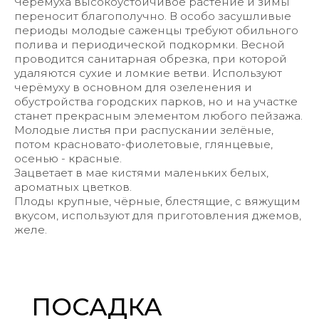
Черёмуха высокоустойчивое растение и зимы
переносит благополучно. В особо засушливые
периоды молодые саженцы требуют обильного
полива и периодической подкормки. Весной
проводится санитарная обрезка, при которой
удаляются сухие и ломкие ветви. Используют
черёмуху в основном для озеленения и
обустройства городских парков, но и на участке
станет прекрасным элементом любого пейзажа.
Молодые листья при распускании зелёные,
потом красновато-фиолетовые, глянцевые,
осенью - красные.
Зацветает в мае кистями маленьких белых,
ароматных цветков.
Плоды крупные, чёрные, блестящие, с вяжущим
вкусом, используют для приготовления джемов,
желе.
ПОСАДКА