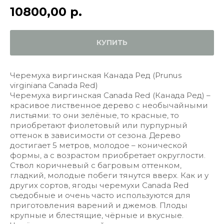
10800,00
р.
КУПИТЬ
Черемуха виргинская Канада Ред (Prunus
virginiana Canada Red)
Черемуха виргинская Canada Red (Канада Ред) –
красивое лиственное дерево с необычайными
листьями: то они зелёные, то красные, то
приобретают фиолетовый или пурпурный
оттенок в зависимости от сезона. Дерево
достигает 5 метров, молодое – конической
формы, а с возрастом приобретает округлости.
Ствол коричневый с багровым оттенком,
гладкий, молодые побеги тянутся вверх. Как и у
других сортов, ягоды черемухи Canada Red
съедобные и очень часто используются для
приготовления варений и джемов. Плоды
крупные и блестящие, чёрные и вкусные.