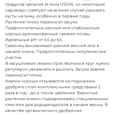
градусов Цельсия (4 зона USDA), но некоторые
садоводы советуют на всякий случай укрывать
кусты на зиму, особенно в первые годы.
Растение плохо переносит засухи.
Предпочтительны кислые или слабокислые
хорошо дренированные свежие почвы.
Идеальный рН: от 4,5 до 6,5.
Саженец высаживают ранней весной или в
начале осени. Предпочтительны полутенистые
участки.
В засушливые сезоны приствольный круг нужно
регулярно увлажнять и рыхлить. Засухи азалия
переносит плохо.
Азалии хорошо отзываются на подкормки:
удобрять стоит комплексными средствами 2
раза в год – до и после цветения. Взрослые
растения можно подкармливать специальными
смесями для рододендронов в начале весны. В
качестве органического удобрения