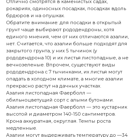
Отлично смотрятся в каменистых садах,
рокариях, одиносных посадках, посадках вдоль
брдюров и на опушках.
Обратите внимание: для посадки в открытый
грунт чаще выбирают рододендроны, хотя
единого мнения, чем от них отличаются азалии,
нет. Считается, что азалии больше подходят для
закрытого грунта, у них 5 тычинок (у
рододендрона 10) и их листья листопадные, а не
вечнозеленые. Впрочем, существуют виды
рододендрона с 7 тычинками, их листья могут
опадать в холодном климате, а многие азалии
прекрасно растут на дачных участках.
Азалия листопадная Фаерболл —
обильноцветущий сорт с алыми бутонами.
Азалия листопадная Фаерболл — это кустарник
высотой и диаметром 140-150 сантиметров.
Крона аккуратная, округлая. Темпы роста
медленные.
Азалии могут выдерживать температуру до —34