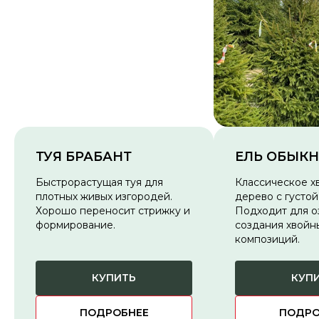
ТУЯ БРАБАНТ
ЕЛЬ ОБЫК
Быстрорастущая туя для
Классическое х
плотных живых изгородей.
дерево с густой
Хорошо переносит стрижку и
Подходит для о
формирование.
создания хвойн
композиций.
КУПИТЬ
КУП
ПОДРОБНЕЕ
ПОДРО