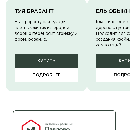
ТУЯ БРАБАНТ
ЕЛЬ ОБЫК
Быстрорастущая туя для
Классическое х
плотных живых изгородей.
дерево с густой
Хорошо переносит стрижку и
Подходит для о
формирование.
создания хвойн
композиций.
КУПИТЬ
КУП
ПОДРОБНЕЕ
ПОДРО