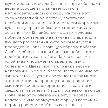
мульчировать торфом. Саженцы ирги обладают
весьма хорошей приживаемостью и
нетребовательностью к уходу. Растение это
очень светолюбиво, поэтому сажать его
необходимо на открытой местности.Формируя
куст, крону ирги необходимо прореживать,
оставляя 10 – 12 наиболее мощных молодых
побегов, обязательно выпиливая старые. Для
лучшего разрастания куста рекомендуется
проводить омолаживающую обрезку побегов.
Слабые, обломанные и больные побеги ирги
необходимо удалять.Ирга Ламарка весьма
устойчива к поражению вредителями и
болезнями. Цветы ирги этого вида весьма
невзрачны - мелкие, белого цвета и не имеют
запаха, зато на кусте их встречается так много,
что, несмотря на простоту цветка, растение
смотрится очень декоративно. Плоды ирги
съедобны и полезны. Ягоды поспевают в конце
июля, имеют фиолетовый цвет, с сизоватым
налетом и имеют округлую форму.В весенний
период растение выбрасывает слегка