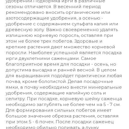
удобрений.Подкормка ирги в различные
сезоны отличается. В весенний период
рекомендовано вносить органические или
азотосодержащие удобрения, а осенью -
удобрение с содержанием сульфата калия или
древесную золу. Важно своевременно удалять
излишнюю корневую поросль, оставляя при
этом не более трех побегов. Здоровые и
крепкие растения дают множество корневой
поросли. Наиболее успешной является посадка
ирги двухлетними саженцами. Самое
благоприятное время для посадки - осень, но
допустима высадка и ранней весной. В целом
для выращивания подойдет практически любая
почва, кроме болотистой. Делая посадочные
ямки, в почву необходимо внести минеральные
удобрения, содержащие калийную соль и
селитру. При посадке, корневую шейку саженца
необходимо заглублять не более чем на 5 - 7 см.
Для формирования сильных побегов имеет
большое значение обрезка растения, оставляя
при этом 5 - 6 почек. После посадки саженец
необходимо обильно поливать, а лунку