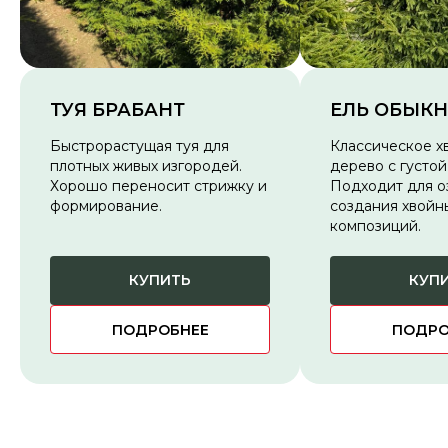
ТУЯ БРАБАНТ
ЕЛЬ ОБЫК
Быстрорастущая туя для
Классическое х
плотных живых изгородей.
дерево с густой
Хорошо переносит стрижку и
Подходит для о
формирование.
создания хвойн
композиций.
КУПИТЬ
КУП
ПОДРОБНЕЕ
ПОДРО