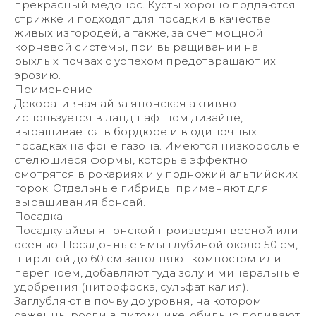
прекрасный медонос. Кусты хорошо поддаются
стрижке и подходят для посадки в качестве
живых изгородей, а также, за счет мощной
корневой системы, при выращивании на
рыхлых почвах с успехом предотвращают их
эрозию.
Применение
Декоративная айва японская активно
используется в ландшафтном дизайне,
выращивается в бордюре и в одиночных
посадках на фоне газона. Имеются низкорослые
стелющиеся формы, которые эффектно
смотрятся в рокариях и у подножий альпийских
горок. Отдельные гибриды применяют для
выращивания бонсай.
Посадка
Посадку айвы японской производят весной или
осенью. Посадочные ямы глубиной около 50 см,
шириной до 60 см заполняют компостом или
перегноем, добавляют туда золу и минеральные
удобрения (нитрофоска, сульфат калия).
Заглубляют в почву до уровня, на котором
саженцы росли в питомнике, обильно поливают