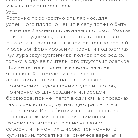
и мульчируют перегноем.
Уход
Растение перекрестно опыляемое, для
успешного плодоношения в саду должно быть
не менее 3 экземпляров айвы японской. Уход за
ней не трудоемок, заключается в прополках,
рыхлении приствольных кругов (только весной
и осенью), формировании кроны и подкормках.
Культура засухоустойчива, поливают её редко,
только в случае длительного отсутствия осадков.
Применение и полезные свойства айвы
японской Хеномелес из-за своего
декоративного вида нашел широкое
применение в украшении садов и парков,
применяется для создания изгородей,
бордюров, применяется в одиночных посадках,
так и совместно с другими декоративными
растениями. Из-за биохимического состава
плодов схожему по составу с лимоном
(хеномелес имеет еще одно название —
северный лимон) их широко применяют в
кулинарии, готовят из хеномелеса варенья и