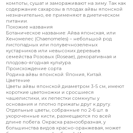
компоты, сушат и замораживают на зиму. Так как
содержание сахарозы в плодах айвы японской
незначительно, ее применяют в диетическом
питании.
Похожие названия
Ботаническое название: Айва японская, или
Хеномелес (Chaenomeles) – небольшой род
листопадных или полувечнозеленых
кустарников или невысоких деревьев
семейства Розовых (Roseae), декоративная и
плодово-ягодная культура.
Происхождение сорта
Родина айвы японской: Япония, Китай.
Цветение
Цветы айвы японской диаметром 3-5 см, имеют
короткие цветоножки и сросшиеся
чашелистики, их лепестки сомкнуты у
основания и плотно прижаты друг к другу.
Отдельные цветы, собранные по 2-6 шт. в
укороченные кисти, размещаются по всей
длине побега. Окраска разнообразная, у
большинства видов красно-оранжевая, может