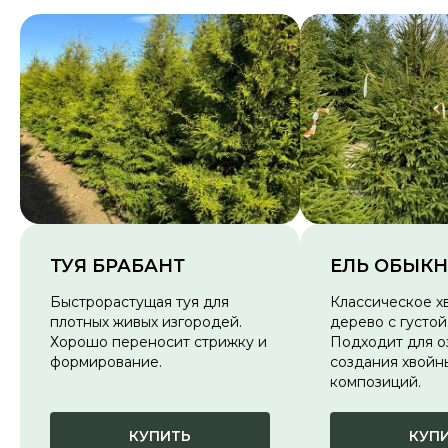
ТУЯ БРАБАНТ
ЕЛЬ ОБЫК
Быстрорастущая туя для
Классическое х
плотных живых изгородей.
дерево с густой
Хорошо переносит стрижку и
Подходит для о
формирование.
создания хвойн
композиций.
КУПИТЬ
КУП