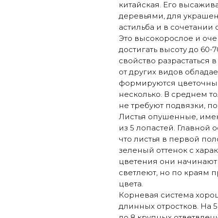
китайская. Его высажив
деревьями, для украшен
астильба и в сочетании 
Это высокорослое и оче
достигать высоту до 60-
свойство разрастаться 
от других видов облада
формируются цветочные 
несколько. В среднем то
не требуют подвязки, п
Листья опушенные, имею
из 5 лопастей. Главной 
что листья в первой по
зеленый оттенок с хара
цветения они начинают 
светлеют, но по краям 
цвета.
Корневая система хорош
длинных отростков. На 5
до 8 крупных ответвле