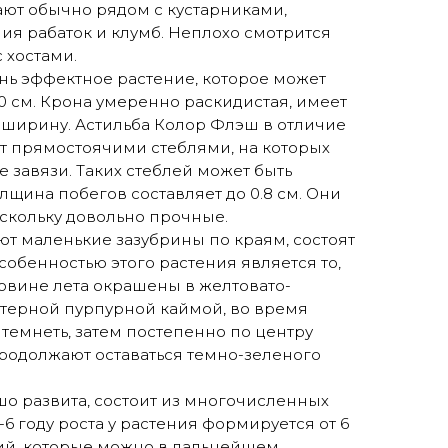
ают обычно рядом с кустарниками,
ия рабаток и клумб. Неплохо смотрится
с хостами.
нь эффектное растение, которое может
70 см. Крона умеренно раскидистая, имеет
в ширину. Астильба Колор Флэш в отличие
ет прямостоячими стеблями, на которых
завязи. Таких стеблей может быть
лщина побегов составляет до 0.8 см. Они
оскольку довольно прочные.
т маленькие зазубрины по краям, состоят
особенностью этого растения является то,
ловине лета окрашены в желтовато-
ктерной пурпурной каймой, во время
темнеть, затем постепенно по центру
продолжают оставаться темно-зеленого
о развита, состоит из многочисленных
-6 году роста у растения формируется от 6
ний, которые можно в дальнейшем