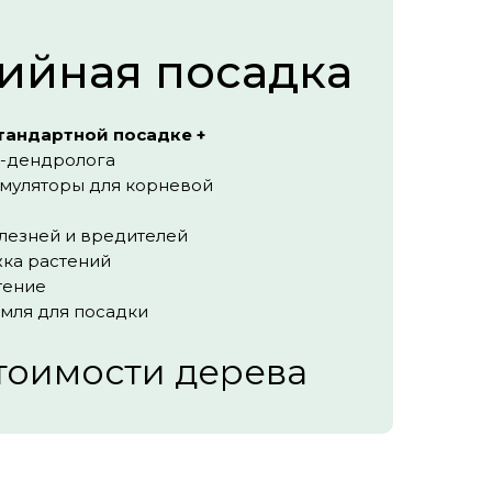
ийная посадка
стандартной посадке +
-дендролога
имуляторы для корневой
лезней и вредителей
жка растений
тение
мля для посадки
тоимости дерева