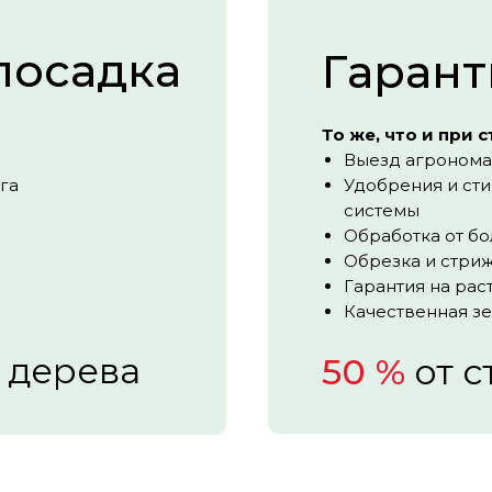
посадка
Гарант
То же, что и при 
Выезд агронома
га
Удобрения и ст
системы
Обработка от бо
Обрезка и стри
Гарантия на рас
Качественная зе
 дерева
50 %
от с