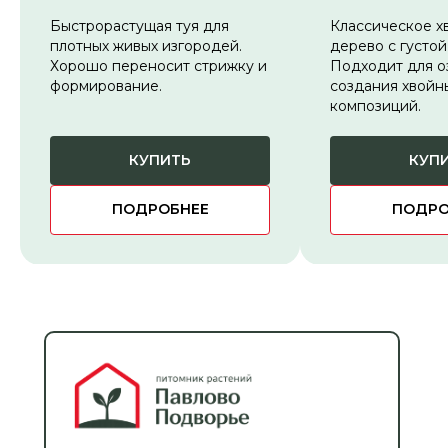
Быстрорастущая туя для
Классическое х
плотных живых изгородей.
дерево с густой
Хорошо переносит стрижку и
Подходит для о
формирование.
создания хвойн
композиций.
КУПИТЬ
КУП
ПОДРОБНЕЕ
ПОДРО