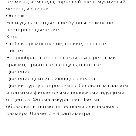
термиты, нематода, корневой клещ, мучнистый
червец и слизни.
Обрезка
Если удалять отцветшие бутоны возможно
повторное цветение.
Кора
Стебли прямостоячие, тонкие, зеленые.
Листья
Веерообразные зеленые листья с резными
краями, приятные на ощупь, плотные.
Цветение
Цветение длится с июня до августа.
Цветки пурпурно-розовые с беловатым глазком
и тонкими фиолетовыми полосками, идущими
от центра. Форма аккуратная. Цветки
образованы пятью лепестками одинакового
размера. Диаметр – 3 сантиметра.