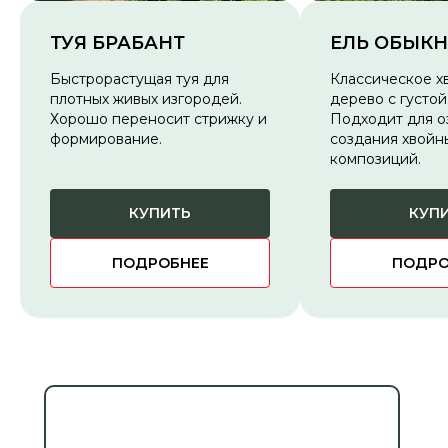
ТУЯ БРАБАНТ
ЕЛЬ ОБЫК
Быстрорастущая туя для
Классическое х
плотных живых изгородей.
дерево с густой
Хорошо переносит стрижку и
Подходит для о
формирование.
создания хвойн
композиций.
КУПИТЬ
КУП
ПОДРОБНЕЕ
ПОДРО