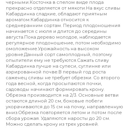
черными.Косточка в спелом виде плода
прекрасно отделяется от мякоти.На вкус сливы
Кабардинка сладкие, обладают приятным
ароматом.Кабардинка относится к
среднеранним сортам. Период плодоношения
начинается с июля и длится до середины
августа.Пока дерево молодое, наблюдается
регулярное плодоношение, потом необходимо
омоложение.Урожайность на высоком
уровне.Данный сорт самоплодный, поэтому
опылители ему не требуются.Сажать сливу
Кабардинка лучше на супеси, суглинке или
аэрированной почве.В первый год роста
саженец сливы не требует обрезки. Со второго
года весной, когда просыпаются почки,
садоводы начинают формировать крону.
Обрезка производится на 2/3. Основные ветви
остаются длиной 20 см, боковые побеги
укорачиваются до 15 см на почку, направленную
вниз.Обрезка повторяется летом и потом после
сбора урожая. Удаляются наросты до 20 см.
Можно сделать крону из трех уровней.