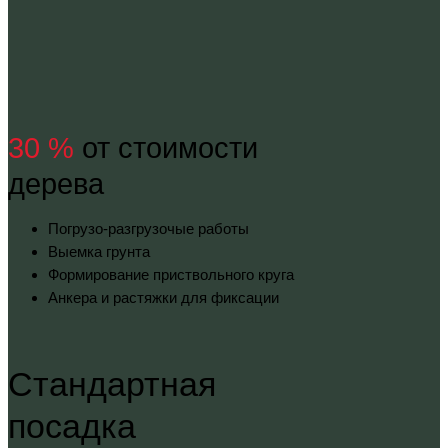
30 %
от стоимости
дерева
Погрузо-разгрузочые работы
Выемка грунта
Формирование приствольного круга
Анкера и растяжки для фиксации
Стандартная
посадка