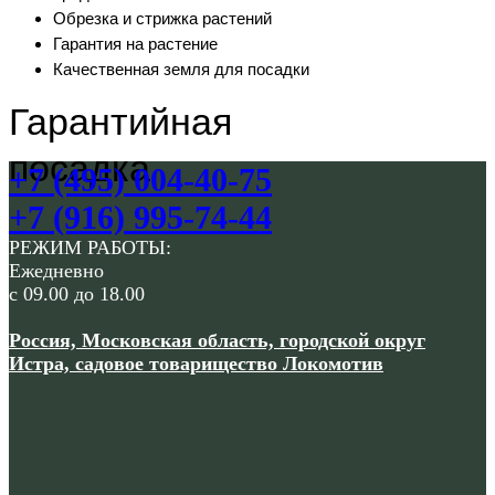
Обрезка и стрижка растений
Гарантия на растение
Качественная земля для посадки
Гарантийная
посадка
+7 (495) 004-40-75
+7 (916) 995-74-44
РЕЖИМ РАБОТЫ:
Ежедневно
с 09.00 до 18.00
Россия, Московская область, городской округ
Истра, садовое товарищество Локомотив