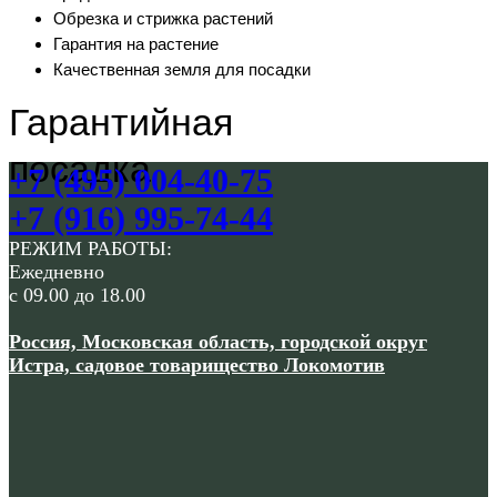
Обрезка и стрижка растений
Гарантия на растение
Качественная земля для посадки
Гарантийная
посадка
+7 (495) 004-40-75
+7 (916) 995-74-44
РЕЖИМ РАБОТЫ:
Ежедневно
с 09.00 до 18.00
Россия, Московская область, городской округ
Истра, садовое товарищество Локомотив