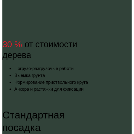
30 %
от стоимости
дерева
Погрузо-разгрузочые работы
Выемка грунта
Формирование приствольного круга
Анкера и растяжки для фиксации
Стандартная
посадка