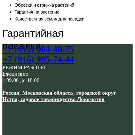
Обрезка и стрижка растений
Гарантия на растение
Качественная земля для посадки
Гарантийная
посадка
+7 (495) 004-40-75
+7 (916) 995-74-44
РЕЖИМ РАБОТЫ:
Ежедневно
с 09.00 до 18.00
Россия, Московская область, городской округ
Истра, садовое товарищество Локомотив