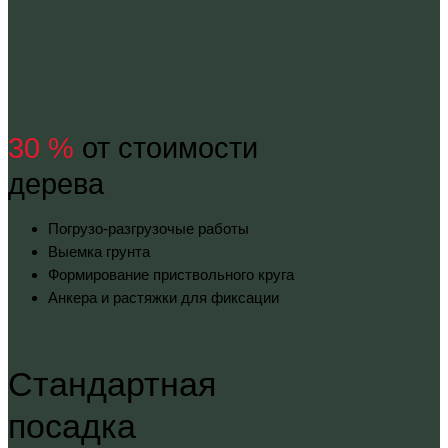
30 %
от стоимости
дерева
Погрузо-разгрузочые работы
Выемка грунта
Формирование приствольного круга
Анкера и растяжки для фиксации
Стандартная
посадка